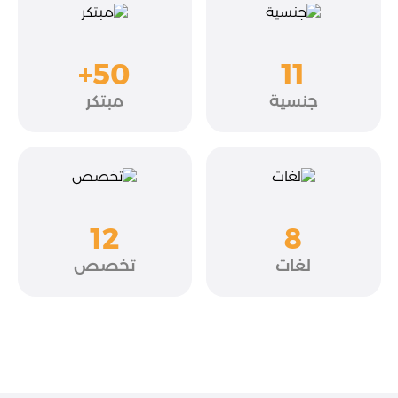
+50
11
جنسية
مبتكر
12
8
لغات
تخصص