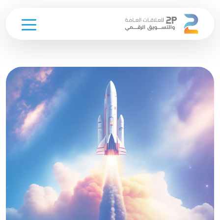
Ski
t
conten