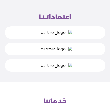
اعتماداتـنـا
خدماتنا