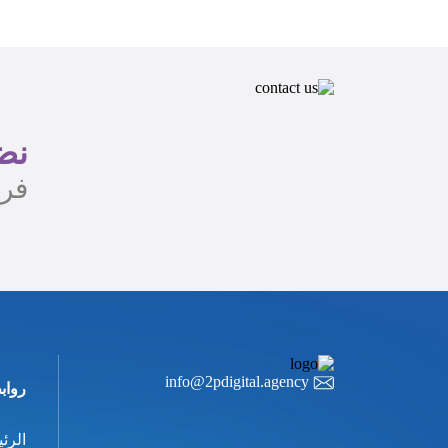
نضع
فري
info@2pdigital.agency
رواب
الرئ