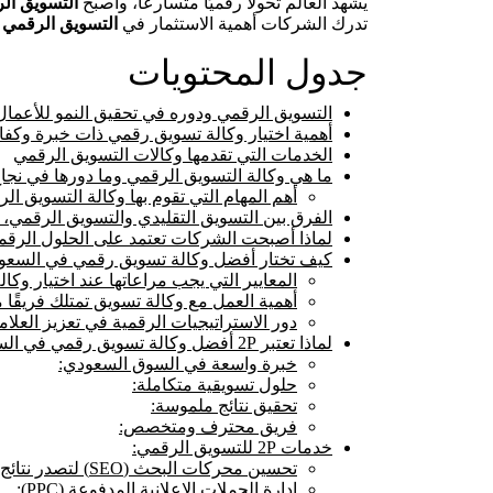
يشهد العالم تحولًا رقميًا متسارعًا، وأصبح
التسويق ال
تدرك الشركات أهمية الاستثمار في
التسويق الرقمي
ل
جدول المحتويات
التسويق الرقمي ودوره في تحقيق النمو للأعمال
أهمية اختيار وكالة تسويق رقمي ذات خبرة وكفاء
الخدمات التي تقدمها وكالات التسويق الرقمي
ما هي وكالة التسويق الرقمي وما دورها في نجا
أهم المهام التي تقوم بها وكالة التسويق ال
الفرق بين التسويق التقليدي والتسويق الرقمي،
لماذا أصبحت الشركات تعتمد على الحلول الرقم
كيف تختار أفضل وكالة تسويق رقمي في السعو
المعايير التي يجب مراعاتها عند اختيار وكا
أهمية العمل مع وكالة تسويق تمتلك فريقًا 
دور الاستراتيجيات الرقمية في تعزيز العلام
لماذا تعتبر 2P أفضل وكالة تسويق رقمي في السعودية؟
خبرة واسعة في السوق السعودي:
حلول تسويقية متكاملة:
تحقيق نتائج ملموسة:
فريق محترف ومتخصص:
خدمات 2P للتسويق الرقمي:
تحسين محركات البحث (SEO) لتصدر نتائج البحث:
إدارة الحملات الإعلانية المدفوعة (PPC):