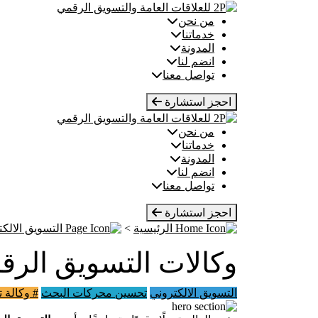
Ski
t
من نحن
conten
خدماتنا
المدونة
انضم لنا
تواصل معنا
احجز استشارة
من نحن
خدماتنا
المدونة
انضم لنا
تواصل معنا
احجز استشارة
الرئيسية
>
التسويق الالكت
وكالات التسويق الرقم
التسويق الالكتروني
تحسين محركات البحث
# وكالة 