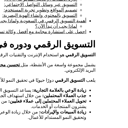
التسويق عبر وسائل التواصل الاجتماعي:
تصميم المواقع وتطوير تجربة المستخدم:
التسويق بالمحتوى وإنشاء الهوية البصرية:
أهمية التسويق الرقمي في السعودية ولماذا يجب أ
لماذا يجب أن تبدأ الآن؟
احصل على استشارة مجانية مع أفضل وكالة تس
التسويق الرقمي ودوره في 
التسويق الرقمي
هو استخدام الإنترنت والتقنيات الرق
يشمل مجموعة واسعة من الأنشطة، مثل
تحسين محركا
البريد الإلكتروني.
يلعب
التسويق الرقمي
دورًا حيويًا في تحقيق النمو لل
زيادة الوعي بالعلامة التجارية:
يساعد التسويق الر
جذب العملاء المحتملين:
من خلال استهداف الجمه
تحويل العملاء المحتملين إلى عملاء فعليين:
من خل
يشترون المنتجات أو الخدمات.
زيادة المبيعات والإيرادات:
من خلال زيادة الوعي ب
وتحقيق النمو المستدام للأعمال.