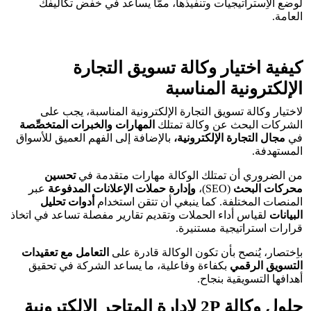
لوضع الاِستراتيجيات وتنفيذها، ممَّا يساعد في خفض تكاليفك
العامة.
كيفية اختيار وكالة تسويق التجارة
الإلكترونية المناسبة
لاختيار وكالة تسويق التجارة الإلكترونية المناسبة، يجب على
الشركات البحث عن وكالة تمتلك
المهارات والخبرات المتخصِّصة
في
مجال التجارة الإلكترونية،
بالإضافة إلى الفهم العميق للأسواق
المستهدفة.
من الضروري أن تمتلك الوكالة مهارات متقدمة في
تحسين
محركات البحث
(SEO)،
وإدارة حملات الإعلانات المدفوعة
عبر
المنصات المختلفة. كما ينبغي أن تتقن استخدام
أدوات تحليل
البيانات
لقياس أداء الحملات وتقديم تقارير مفصلة تساعد في اتخاذ
قرارات استراتيجية مستنيرة.
باِختصار، يُنصح بأن تكون الوكالة قادرة على
التعامل مع تعقيدات
التسويق الرقمي
بكفاءة وفاعلية، ما يساعد الشركة في تحقيق
أهدافها التسويقية بنجاح.
حلول وكالة 2P لإدارة المتاجر الإلكترونية