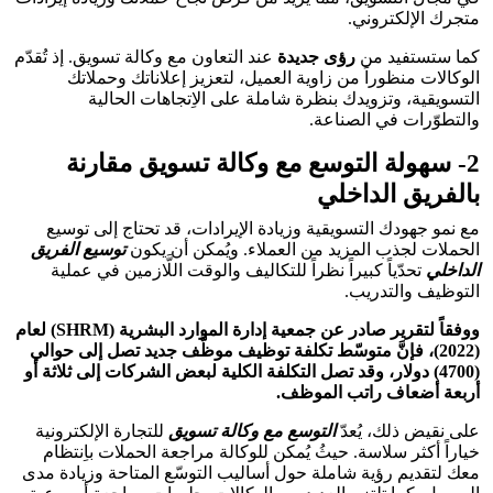
متجرك الإلكتروني.
كما ستستفيد من
رؤى جديدة
عند التعاون مع وكالة تسويق. إذ تُقدّم
الوكالات منظوراً من زاوية العميل، لتعزيز إعلاناتك وحملاتك
التسويقية، وتزويدك بنظرة شاملة على الاِتجاهات الحالية
والتطوّرات في الصناعة.
2- سهولة التوسع مع وكالة تسويق مقارنة
بالفريق الداخلي
مع نمو جهودك التسويقية وزيادة الإيرادات، قد تحتاج إلى توسيع
الحملات لجذب المزيد من العملاء. ويُمكن أن يكون
توسيع الفريق
الداخلي
تحدّياً كبيراً نظراً للتكاليف والوقت اللَّازمين في عملية
التوظيف والتدريب.
ووفقاً لتقرير صادر عن جمعية إدارة الموارد البشرية (SHRM) لعام
(2022)، فإنَّ متوسّط تكلفة توظيف موظَّف جديد تصل إلى حوالي
(4700) دولار، وقد تصل التكلفة الكلية لبعض الشركات إلى ثلاثة أو
أربعة أضعاف راتب الموظف.
على نقيض ذلك، يُعدّ
التوسع مع وكالة تسويق
للتجارة الإلكترونية
خياراً أكثر سلاسة. حيثُ يُمكن للوكالة مراجعة الحملات باِنتظام
معك لتقديم رؤية شاملة حول أساليب التوسّع المتاحة وزيادة مدى