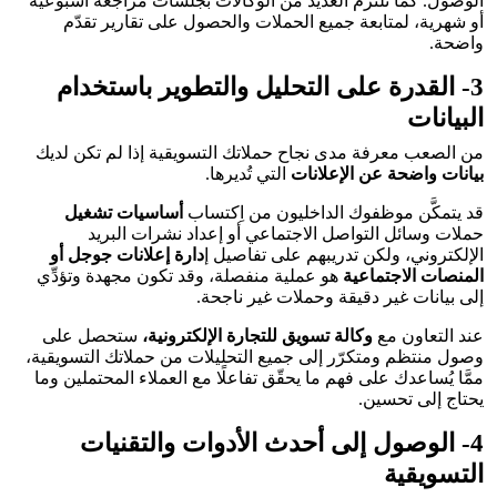
الوصول. كما تلتزم العديد من الوكالات بجلسات مراجعة أسبوعية
أو شهرية، لمتابعة جميع الحملات والحصول على تقارير تقدّم
واضحة.
3- القدرة على التحليل والتطوير باستخدام
البيانات
من الصعب معرفة مدى نجاح حملاتك التسويقية إذا لم تكن لديك
بيانات واضحة عن الإعلانات
التي تُديرها.
قد يتمكَّن موظفوك الداخليون من اِكتساب
أساسيات تشغيل
حملات وسائل التواصل الاجتماعي أو إعداد نشرات البريد
الإلكتروني، ولكن تدريبهم على تفاصيل إ
دارة إعلانات جوجل أو
المنصات الاجتماعية
هو عملية منفصلة، وقد تكون مجهدة وتؤدِّي
إلى بيانات غير دقيقة وحملات غير ناجحة.
عند التعاون مع
وكالة تسويق للتجارة الإلكترونية،
ستحصل على
وصول منتظم ومتكرّر إلى جميع التحليلات من حملاتك التسويقية،
ممَّا يُساعدك على فهم ما يحقّق تفاعلًا مع العملاء المحتملين وما
يحتاج إلى تحسين.
4- الوصول إلى أحدث الأدوات والتقنيات
التسويقية