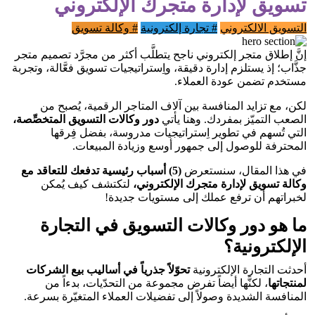
تسويق لإدارة متجرك الإلكتروني
التسويق الالكتروني
# تجارة إلكترونية
# وكالة تسويق
إنَّ إطلاق متجر إلكتروني ناجح يتطلَّب أكثر من مجرَّد تصميم متجر
جذَّاب؛ إذ يستلزم إدارة دقيقة، واِستراتيجيات تسويق فعَّالة، وتجربة
مستخدم تضمن عودة العملاء.
لكن، مع تزايد المنافسة بين آلاف المتاجر الرقمية، يُصبح من
الصعب التميّز بمفردك. وهنا يأتي
دور وكالات التسويق المتخصِّصة،
التي تُسهم في تطوير اِستراتيجيات مدروسة، بفضل فِرقها
المحترفة للوصول إلى جمهور أوسع وزيادة المبيعات.
في هذا المقال، سنستعرض
(5) أسباب رئيسية تدفعك للتعاقد مع
وكالة تسويق لإدارة متجرك الإلكتروني،
لتكتشف كيف يُمكن
لخبراتهم أن ترفع عملك إلى مستويات جديدة!
ما هو دور وكالات التسويق في التجارة
الإلكترونية؟
أحدثت التجارة الإلكترونية
تحوّلاً جذرياً في أساليب بيع الشركات
لمنتجاتها
، لكنَّها أيضاً تفرض مجموعة من التحدّيات، بدءاً من
المنافسة الشديدة وصولاً إلى تفضيلات العملاء المتغيّرة بسرعة.