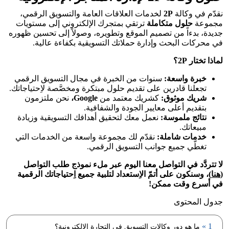
نقدّم في وكالة
2P
لخدمات العلاقات العامة والتسويق الرقمي،
مجموعة
حلول متكاملة
ترتقي بمتجرك الإلكتروني إلى مستويات
جديدة، بدءاً من تصميم الموقع وتطويره، وصولاً إلى تحسين ظهوره
في محركات البحث وإدارة حملاتك التسويقية بكفاءة عالية.
لماذا تختار 2P؟
خبرة واسعة:
سنوات من الخبرة في مجال التسويق الرقمي
تجعلنا قادرين على تقديم حلول مبتكرة ومخصَّصة لاِحتياجاتك.
شريك موثوق:
كشريك معتمد من
Google،
نحن ملتزمون
بتقديم أعلى معايير الجودة والشفافية.
نتائج ملموسة:
نعمل معك لتحقيق أهدافك التسويقية وزيادة
مبيعاتك.
خدمات شاملة:
نقدّم لك مجموعة واسعة من الخدمات التي
تغطّي جميع جوانب التسويق الرقمي.
لا تتردَّد في التواصل معنا اليوم عبر ملء نموذج طلب التواصل
(
هنا
)، وسنكون على أتمّ الاِستعداد لتلبية جميع اِحتياجاتك الرقمية
في أسرع وقت ممكن!
جدول المحتوى
ما هو دور وكالات التسويق في التجارة الإلكترونية؟