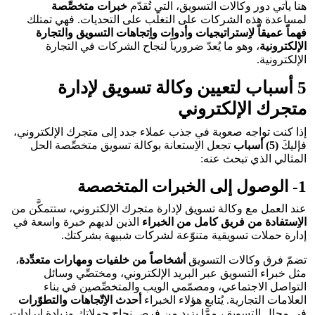
هنا يأتي دور وكالات التسويق، التي تُقدّم
خبرات متخصِّصة
لمساعدة هذه الشركات على التغلّب على التحديات. فهي تمتلك
فهماً عميقاً لاِستراتيجيات وأدوات واِتجاهات التسويق والتجارة
الإلكترونية
، وهو ما يُعدّ ضرورياً لنجاح الشركات في التجارة
الإلكترونية.
5 أسباب لتعيين وكالة تسويق لإدارة
متجرك الإلكتروني
إذا كنت تواجه صعوبة في جذب عملاء جدد إلى متجرك الإلكتروني،
فإليكَ
(5) أسباب
تجعل الاِستعانة بوكالة تسويق متخصِّصة الحل
المثالي الذي تبحث عنه:
1- الوصول إلى الخبرات المتخصصة
عند العمل مع وكالة تسويق لإدارة متجرك الإلكتروني، ستتمكَّن من
الاِستفادة من فريق كامل من الخبراء
الذين لديهم خبرة واسعة في
إدارة حملات تسويقية متنوّعة لشركات شبيهة بشركتك.
تضمّ فرق وكالات التسويق
أشخاصاً من خلفيات ومهارات متعدِّدة
،
مثل خبراء التسويق عبر البريد الإلكتروني، ومختصِّي وسائل
التواصل الاجتماعي، ومصمّمي الويب والمتخصِّصين في بناء
العلامات التجارية. يُتابع هؤلاء الخبراء
أحدث الاِتّجاهات والتطوّرات
في مجال التسويق، ممَّا يزيد من فرص نجاح حملاتك وزيادة إيرادات