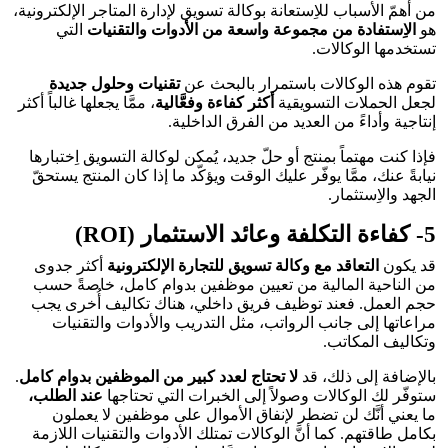
من أهمّ الأسباب للاِستعانة بوكالة تسويق لإدارة المتاجر الإلكترونية،
هو
الاِستفادة من مجموعة واسعة من الأدوات والتقنيات
التي
تستخدمها الوكالات.
تقوم هذه الوكالات باستمرار بالبحث عن
تقنيات وحلول جديدة
لجعل الحملات التسويقية
أكثر كفاءة وفعَّالية
، ممَّا يجعلها غالباً أكثر
إنتاجية وأداءً من العديد من الفرق الداخلية.
فإذا كنت مهتماً بمنتج أو حلّ جديد، يُمكن لوكالة التسويق اِختبارها
نيابةً عنك، ممَّا يوفّر عليك الوقت ويؤكّد ما إذا كان المنتج يستحقّ
الجهد والاِستثمار.
5- كفاءة التكلفة وعائد الاستثمار (ROI)
قد يكون
التعاقد مع وكالة تسويق للتجارة الإلكترونية
أكثر جدوى
من الناحية المالية من تعيين موظفين بدوام كامل، خاصةً حسب
حجم العمل. فعند توظيف فريق داخلي، هناك تكاليف أُخرى يجب
مراعاتها إلى جانب الرواتب، مثل التدريب والأدوات والتقنيات
وتكاليف المكاتب.
بالإضافة إلى ذلك، قد
لا تحتاج لعدد كبير من الموظفين بدوام كامل
.
ستوفّر لك الوكالات وصولاً إلى الخبرات التي تحتاجها
عند الطلب،
ما يعني أنَّك لن تضطر لإنفاق الأموال على موظفين لا يعملون
بكامل طاقتهم. كما أنَّ الوكالات تمتلك الأدوات والتقنيات اللازمة