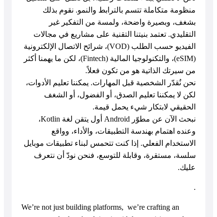
منظومة متكاملة تتسم بالترابط والنمو. نقوم بذلك
بشغف، وبصيرة واضحة، ولمسة من التفكير غير
التقليدي. تعتمد بنيتنا التقنية على مشاريع في مجالات
الفيديو حسب الطلب (VOD)، شرائح الاتصال الإلكترونية
(eSIM)، والتكنولوجيا المالية (Fintech)، لكن ما يهمنا أكثر
من سيرتك الذاتية هو من تكون فعلاً.
نحن نُقدّر الشخصية قبل المهارات. يمكننا تعليم الأدوات،
لكن لا يمكننا تعليم الصدق، أو الفضول، أو الشغف
الحقيقي لابتكار شيء يحمل قيمة.
نبحث الآن عن مطوّر Android أول يتقن لغة Kotlin،
وعنده اهتمام بهندسة التطبيقات، والأداء، وواقع
الاستخدام الفعلي. إذا كنت تتحمس لبناء تطبيقات موبايل
سلسة، مستقرة، وقابلة للتوسع، فنحن نودّ أن نتعرف
عليك.
.
We’re not just building platforms, we’re crafting an